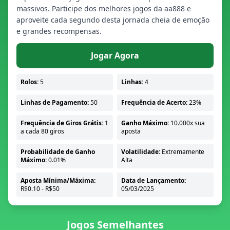
massivos. Participe dos melhores jogos da aa888 e
aproveite cada segundo desta jornada cheia de emoção
e grandes recompensas.
Jogar Agora
Rolos:
5
Linhas:
4
Linhas de Pagamento:
50
Frequência de Acerto:
23%
Frequência de Giros Grátis:
1
Ganho Máximo:
10.000x sua
a cada 80 giros
aposta
Probabilidade de Ganho
Volatilidade:
Extremamente
Máximo:
0.01%
Alta
Aposta Mínima/Máxima:
Data de Lançamento:
R$0.10 - R$50
05/03/2025
Jogos Semelhantes