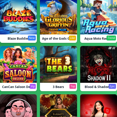
New
Like
Trend
Blaze Buddies
Age of the Gods Glorious Griffin
Aqua Moto Racing
Vip
Top
Epic
CanCan Saloon Deluxe
3 Bears
Blood & Shadow 2