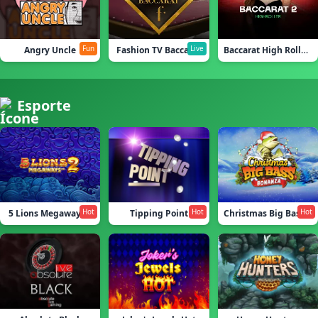
Fun
Live
Angry Uncle
Fashion TV Baccarat
Baccarat High Roller 2
Esporte
Hot
Hot
Hot
5 Lions Megaways 2
Tipping Point
Christmas Big Bass Bonanza