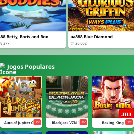
88 Betty, Boris and Boo
aa888 Blue Diamond
88,277
26,062
Jogos Populares
Hot
Hot
Hot
Aura of Jupiter CCS
Blackjack VZN 10
Boxing King