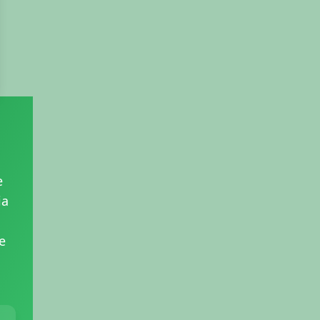
e
ia
e